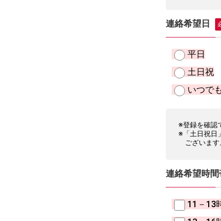
連絡希望日
平日
土日祝
いつで
※登録を確認
※「土日祝日
ございます
連絡希望時間
11－13