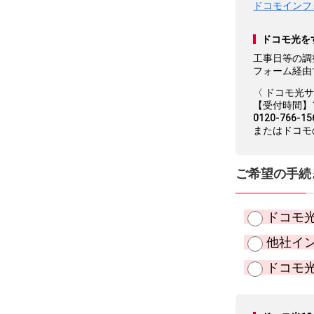
ドコモインフ
ドコモ光を
工事日等の調
フォーム経由
〈 ドコモ光
【受付時間】10
0120-766-
またはドコモの
ご希望の手続
ドコモ
他社イ
ドコモ