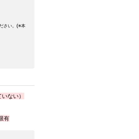
ださい。(※本
ていない）
限有