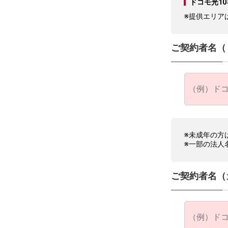
ドコモ光1
※提供エリア
ご契約者名（
※未成年の方
※一部の法人
ご契約者名（